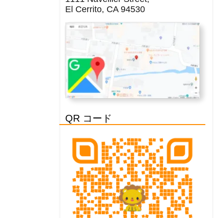
El Cerrito, CA 94530
QR コード