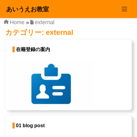
コンテンツへスキップ
あいうえお教室
Main
Navigation
Home
»
external
カテゴリー:
external
在籍登録の案内
01 blog post