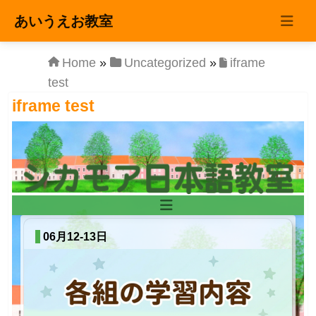
コンテンツへスキップ
あいうえお教室
Main
Navigation
Home
»
Uncategorized
»
iframe
test
iframe test