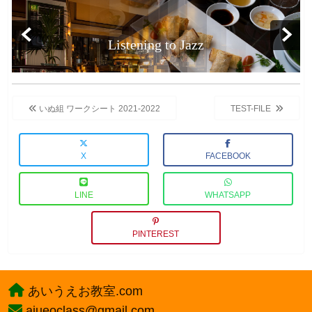
投
稿
いぬ組 ワークシート 2021-2022
TEST-FILE
ナ
ビ
X
FACEBOOK
ゲ
ー
LINE
WHATSAPP
シ
ョ
ン
PINTEREST
あいうえお教室.com
aiueoclass@gmail.com