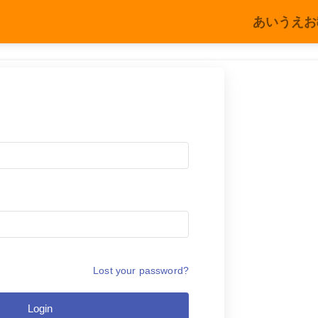
あいうえお
Lost your password?
Login