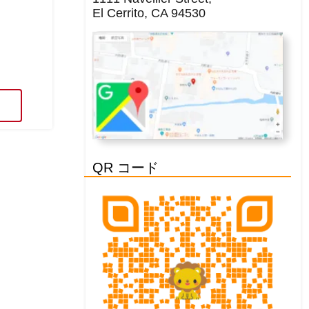
El Cerrito, CA 94530
QR コード